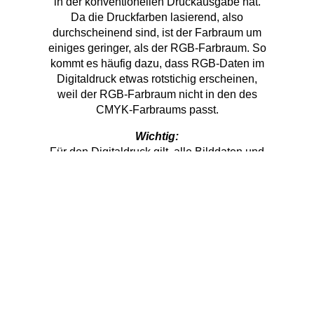
in der konventionellen Druckausgabe hat.
Da die Druckfarben lasierend, also
durchscheinend sind, ist der Farbraum um
einiges geringer, als der RGB-Farbraum. So
kommt es häufig dazu, dass RGB-Daten im
Digitaldruck etwas rotstichig erscheinen,
weil der RGB-Farbraum nicht in den des
CMYK-Farbraums passt.
Wichtig:
Für den Digitaldruck gilt, alle Bilddaten und
Farben vor der Produktion in CMYK
umwandeln, damit es beim Druck nicht zu
einem Farbverlust kommt.
Farbmodus:
Legen Sie Ihre Daten niemals in LAB oder
RGB, sondern immer im CMYK-Farbmodus
an. Druckdaten, die vom Farbprofil
abweichen, werden automatisch
umgerechnet und können zu